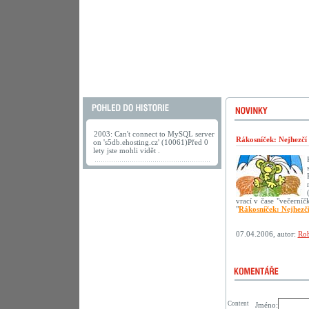
2003: Can't connect to MySQL server
Rákosníček: Nejhezčí
on 's5db.ehosting.cz' (10061)Před 0
lety jste mohli vidět .
vrací v čase "večerní
"
Rákosníček: Nejhezč
07.04.2006, autor:
Rob
Content
Jméno: