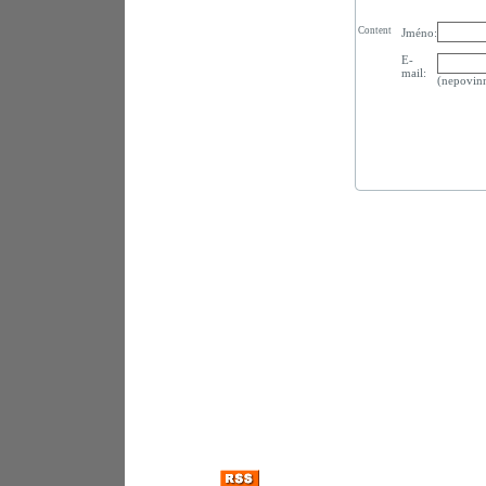
Content
Jméno:
E-
mail:
(nepovin