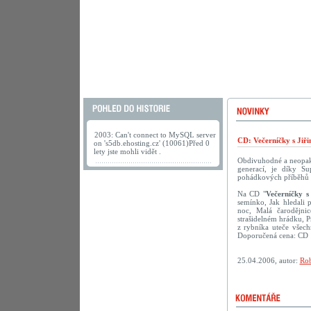
2003: Can't connect to MySQL server
CD: Večerníčky s Jiř
on 's5db.ehosting.cz' (10061)Před 0
lety jste mohli vidět .
Obdivuhodné a neopako
generací, je díky S
pohádkových příběhů s 
Na CD "
Večerníčky s
semínko, Jak hledali 
noc, Malá čarodějni
strašidelném hrádku, 
z rybníka uteče všech
Doporučená cena: CD 
25.04.2006, autor:
Rob