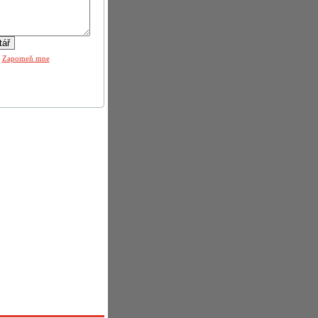
|
Zapomeň mne