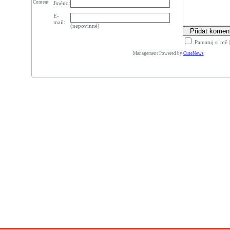
Content
Jméno:
E-
mail:
(nepovinné)
Pamatuj si mě
Management Powered by
CuteNews