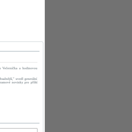
un Večerníčka a hodinovou
sažnější," uvedl generální
ogramové novinky pro příští