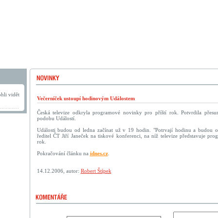
hli vidět
Večerníček ustoupí hodinovým Událostem
Česká televize odkryla programové novinky pro příští rok. Potvrdila přes
podobu Událostí.
Události budou od ledna začínat už v 19 hodin. "Potrvají hodinu a budou ob
ředitel ČT Jiří Janeček na tiskové konferenci, na níž televize představuje pr
rok.
Pokračování článku na
idnes.cz
.
14.12.2006, autor:
Robert Štípek