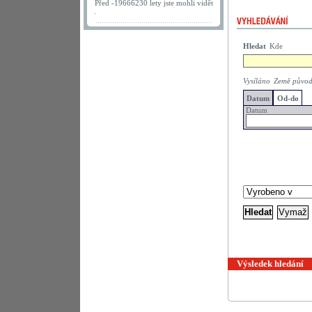
Před -19666230 lety jste mohli vidět
.
Hledat
Kde
Vysíláno
Země půvo
Datum
Od-do
Datum
Výsledek hledání