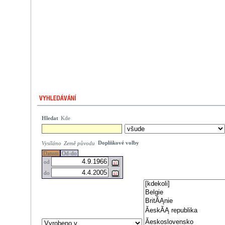
Hledat
Kde
Doplňkové volby
Vysíláno
Země původu
Datum
Od-do
od
do