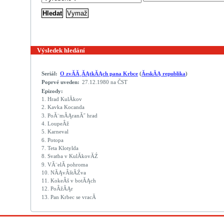
Výsledek hledání
Seriál:
O zvĂ­Ă¸ĂĄtkĂĄch pana Krbce
(
ĂeskĂĄ republika
)
Poprvé uveden:
27.12.1980 na ČST
Epizody:
1.
Hrad KulĂ­kov
2.
Kavka Kocanda
3.
PoĂ¨mĂĄranĂ˝ hrad
4.
LoupeÂž
5.
Karneval
6.
Potopa
7.
Teta Klotylda
8.
Svatba v KulĂ­kovĂŹ
9.
VĂ¨elĂ­ pohroma
10.
NĂĄvÂštĂŹva
11.
KokeÂš v botĂĄch
12.
PoÂžĂĄr
13.
Pan Krbec se vracĂ­