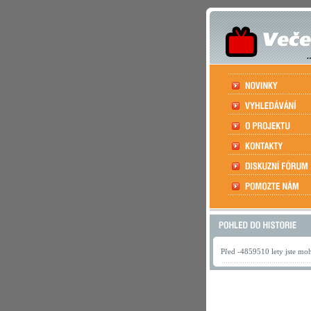
Před -4859510 lety jste mohl