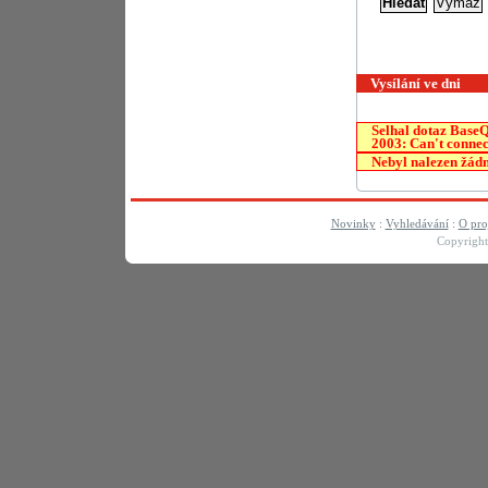
Vysílání ve dni
Selhal dotaz
Base
2003: Can't connec
Nebyl nalezen žádn
Novinky
:
Vyhledávání
:
O pro
Copyrigh