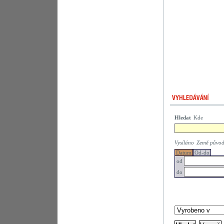
Hledat
Kde
Vysíláno
Země půvo
Datum
Od-do
od
do