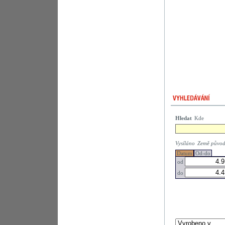
Hledat
Kde
Vysíláno
Země půvo
Datum
Od-do
od
do