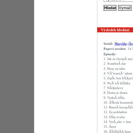
Výsledek hledání
Seriál:
Matylda
(
Ă
Poprvé uveden:
14.
Epizody:
1.
Jak se chytajĂ­ my
2.
SvatebnĂ­ dar
3.
Husy na tahu
4.
VĂ˝tvarnĂ˝ talent
5.
ZajĂ­c bez bĂĄzn
6.
NoĂ¨nĂ­ hlĂ­dka
7.
NĂĄmluvy
8.
Doma je doma
9.
VodnĂ­ dĂ­lo
10.
ÂŠkola housenek
11.
RannĂ­ kuropĂŹn
12.
Za pokladem
13.
SĂ­la zvyku
14.
VetĂ¸elec v lese
15.
Ănos
16.
ÂŠtĂ­hlĂĄ linie