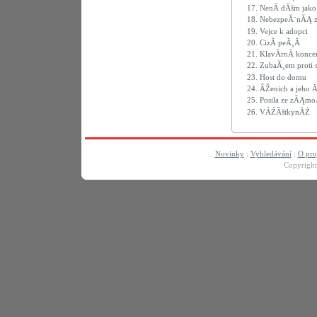
17.
NenĂ­ dĂšm jak
18.
NebezpeĂ¨nĂĄ 
19.
Vejce k adopci
20.
CizĂ­ peĂ¸Ă­
21.
KlavĂ­rnĂ­ koncer
22.
ZubaĂ¸em proti 
23.
Host do domu
24.
ÂŽenich a jeho Ă
25.
Posila ze zĂĄmo
26.
VĂŹÂštkynĂŹ
Novinky
:
Vyhledávání
:
O pro
Copyrigh