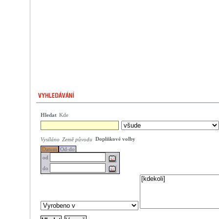
Hledat
Kde
Doplňkové volby
Vysíláno
Země původu
Datum
Od-do
od
do