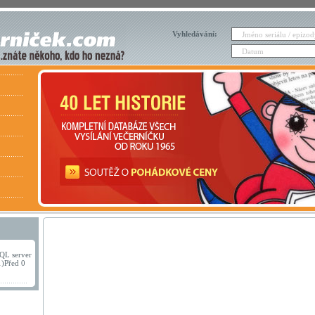
Vyhledávání:
QL server
1)Před 0