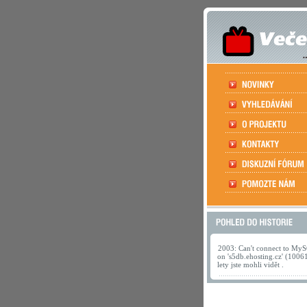
2003: Can't connect to MyS
on 's5db.ehosting.cz' (1006
lety jste mohli vidět .